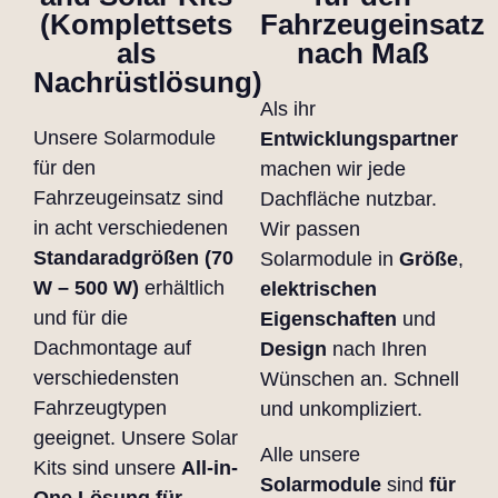
(Komplettsets
Fahrzeugeinsatz
als
nach Maß
Nachrüstlösung)
Als ihr
Unsere Solarmodule
Entwicklungspartner
für den
machen wir jede
Fahrzeugeinsatz sind
Dachfläche nutzbar.
in acht verschiedenen
Wir passen
Standaradgrößen (70
Solarmodule in
Größe
,
W – 500 W)
erhältlich
elektrischen
und für die
Eigenschaften
und
Dachmontage auf
Design
nach Ihren
verschiedensten
Wünschen an. Schnell
Fahrzeugtypen
und unkompliziert.
geeignet. Unsere Solar
Alle unsere
Kits sind unsere
All-in-
Solarmodule
sind
für
One Lösung für