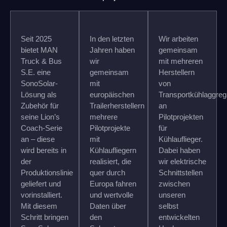
Seit 2025
In den letzten
Wir arbeiten
bietet MAN
Jahren haben
gemeinsam
Truck & Bus
wir
mit mehreren
S.E. eine
gemeinsam
Herstellern
SonoSolar-
mit
von
Lösung als
europäischen
Transportkühlaggreg
Zubehör für
Trailerherstellern
an
seine Lion’s
mehrere
Pilotprojekten
Coach-Serie
Pilotprojekte
für
an – diese
mit
Kühlauflieger.
wird bereits in
Kühlaufliegern
Dabei haben
der
realisiert, die
wir elektrische
Produktionslinie
quer durch
Schnittstellen
geliefert und
Europa fahren
zwischen
vorinstalliert.
und wertvolle
unseren
Mit diesem
Daten über
selbst
Schritt bringen
den
entwickelten