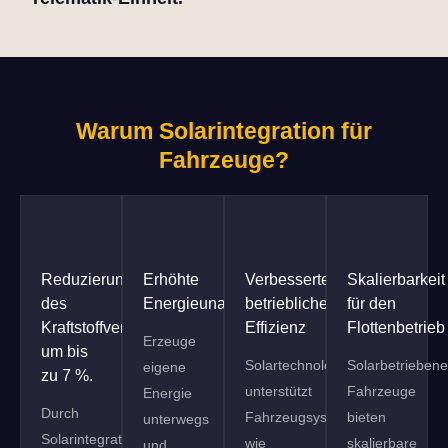
Warum Solarintegration für
Fahrzeuge?
Reduzierung
Erhöhte
Verbesserte
Skalierbarkeit
des
Energieunabhängigkeit
betriebliche
für den
Kraftstoffverbrauchs
Effizienz
Flottenbetrieb
Erzeuge
um bis
Solartechnologie
Solarbetriebene
eigene
zu 7 %.
unterstützt
Fahrzeuge
Energie
Durch
Fahrzeugsysteme
bieten
unterwegs
Solarintegration
wie
skalierbare
und