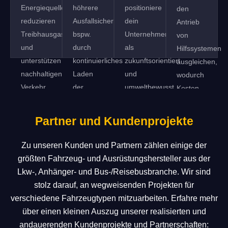
Energiequellen,
höhrere
positioniere
den
reduzieren
Ausfallsicherheit,
dein
Antrieb
Treibhausgasemissionen
bspw.
Unternehmen
von
und
durch
als
Hilfssystemen
unterstützen
kontinuierliches
zukunftsorientiert
ausgleichen,
nachhaltigen
Laden
und
wodurch
Verkehr.
der
umweltbewusst.
Kosten
Bordbatterie.
gespart
und die
Partner und Kundenprojekte
Effizienz
gesteigert
Zu unseren Kunden und Partnern zählen einige der
werden.
größten Fahrzeug- und Ausrüstungshersteller aus der
Lkw-, Anhänger- und Bus-/Reisebusbranche. Wir sind
stolz darauf, an wegweisenden Projekten für
verschiedene Fahrzeugtypen mitzuarbeiten. Erfahre mehr
über einen kleinen Auszug unserer realisierten und
andauerenden Kundenprojekte und Partnerschaften: