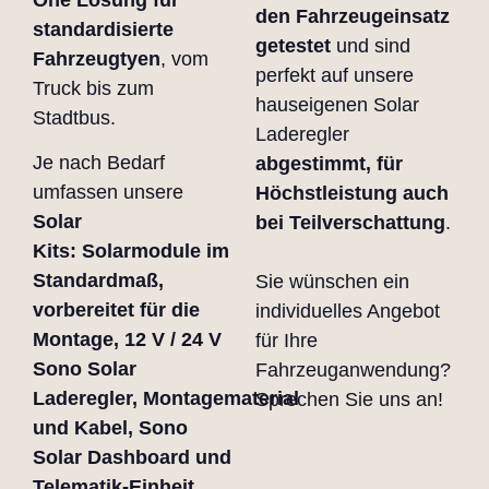
den Fahrzeugeinsatz
standardisierte
getestet
und sind
Fahrzeugtyen
, vom
perfekt auf unsere
Truck bis zum
hauseigenen Solar
Stadtbus.
Laderegler
Je nach Bedarf
abgestimmt, für
umfassen unsere
Höchstleistung auch
Solar
bei Teilverschattung
.
Kits:
Solarmodule im
Standardmaß,
Sie wünschen ein
vorbereitet für die
individuelles Angebot
Montage,
12 V / 24 V
für Ihre
Sono Solar
Fahrzeuganwendung?
Laderegler,
Montagematerial
Sprechen Sie uns an!
und Kabel,
Sono
Solar Dashboard und
Telematik-Einheit.