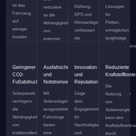
ist das
Kühlung,
Lösungen
reduziere
Fahrzeug
GPS und
für
so die
auf
Klimaanlage,
Flotten,
Abhängigkeit
weniger
verbessert
ermöglichen
von
fossilen
die
langfristige
externen
Kraftstoff
Produktivität
Kosteneinspar
Stromquellen
angewiesen,
und
und
oder
was im
reduziert
tragen
Ladestationen.
Geringerer
Ausfallsicherheit
Innovation
Reduzierte
Laufe
Leerlaufzeiten.
zur
CO2-
und
und
Kraftstoffkost
der Zeit
Erreichung
Fußabdruck
Notstromversorgung
Reputation
zu
von
Die
erheblichen
Solarpanels
Mit
Zeige
Umweltzielen
Nutzung
Einsparungen
verringern
Solaranlagen
dein
bei.
von
führt.
die
ausgestattete
Engagement
Solarenergie
Abhängigkeit
Fahrzeuge
für
kann den
von
bieten
Nachhaltigkeit
Kraftstoffverbr
traditionellen
eine
und
durch