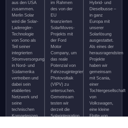
aus den USA
im Rahmen
Hybrid- und
zusammen.
des von der
Dieselbusse –
Merlin Solar
EU
in ganz
wird die Solar-
finanzierten
Europa mit
Laderegler-
SolarMoves-
unserer
Technologie
Projekts mit
Solarlösung
von Sono als
der Ford
ausgestattet.
Teil seiner
Motor
Als eines der
integrierten
Company, um
herausragendsten
Stromversorgungssysteme
das reale
Projekte
in Nord- und
Potenzial von
haben wir
Südamerika
Fahrzeugintegrierter
gemeinsam
vertreiben und
Photovoltaik
mit Scania,
dabei sein
(VIPV) zu
einer
etabliertes
untersuchen.
Tochtergesellschaft
Netzwerk und
Gemeinsam
von
seine
testen wir
Volkswagen,
technischen
derzeit die
eine kleine
Kompetenzen
Solarintegration
Flotte von
nutzen.
in einem Ford
Diesel-