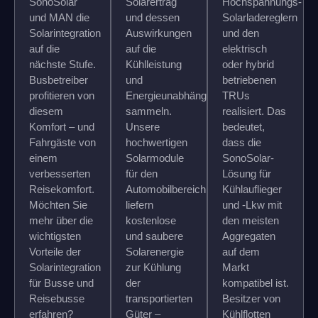
SonoSolar
Solarertrag
Hochspannungs-
und MAN die
und dessen
Solarladereglern
Solarintegration
Auswirkungen
und den
auf die
auf die
elektrisch
nächste Stufe.
Kühlleistung
oder hybrid
Busbetreiber
und
betriebenen
profitieren von
Energieunabhängigkeit
TRUs
diesem
sammeln.
realisiert. Das
Komfort – und
Unsere
bedeutet,
Fahrgäste von
hochwertigen
dass die
einem
Solarmodule
SonoSolar-
verbesserten
für den
Lösung für
Reisekomfort.
Automobilbereich
Kühlauflieger
Möchten Sie
liefern
und -Lkw mit
mehr über die
kostenlose
den meisten
wichtigsten
und saubere
Aggregaten
Vorteile der
Solarenergie
auf dem
Solarintegration
zur Kühlung
Markt
für Busse und
der
kompatibel ist.
Reisebusse
transportierten
Besitzer von
erfahren?
Güter –
Kühlflotten