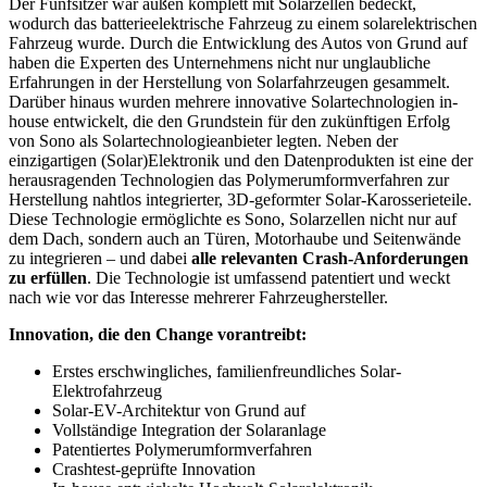
Der Fünfsitzer war außen komplett mit Solarzellen bedeckt,
wodurch das batterieelektrische Fahrzeug zu einem solarelektrischen
Fahrzeug wurde. Durch die Entwicklung des Autos von Grund auf
haben die Experten des Unternehmens nicht nur unglaubliche
Erfahrungen in der Herstellung von Solarfahrzeugen gesammelt.
Darüber hinaus wurden mehrere innovative Solartechnologien in-
house entwickelt, die den Grundstein für den zukünftigen Erfolg
von Sono als Solartechnologieanbieter legten. Neben der
einzigartigen (Solar)Elektronik und den Datenprodukten ist eine der
herausragenden Technologien das Polymerumformverfahren zur
Herstellung nahtlos integrierter, 3D-geformter Solar-Karosserieteile.
Diese Technologie ermöglichte es Sono, Solarzellen nicht nur auf
dem Dach, sondern auch an Türen, Motorhaube und Seitenwände
zu integrieren – und dabei
alle relevanten Crash-Anforderungen
zu erfüllen
. Die Technologie ist umfassend patentiert und weckt
nach wie vor das Interesse mehrerer Fahrzeughersteller.
Innovation, die den Change vorantreibt:
Erstes erschwingliches, familienfreundliches Solar-
Elektrofahrzeug
Solar-EV-Architektur von Grund auf
Vollständige Integration der Solaranlage
Patentiertes Polymerumformverfahren
Crashtest-geprüfte Innovation